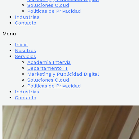
Soluciones Cloud
Politicas de Privacidad
Industrias
Contacto
Menu
Inicio
Nosotros
Servicios
Academia Intervia
Departamento IT
Marketing y Publicidad DIgital
Soluciones Cloud
Politicas de Privacidad
Industrias
Contacto